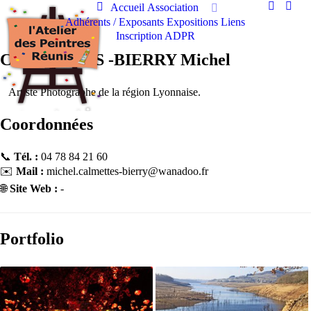
Accueil
Association
Adhérents / Exposants
Expositions
Liens
Inscription ADPR
CALMETTES -BIERRY Michel
Artiste Photographe de la région Lyonnaise.
Coordonnées
📞
Tél. :
04 78 84 21 60
✉️
Mail :
michel.calmettes-bierry@wanadoo.fr
🌐
Site Web :
-
Portfolio