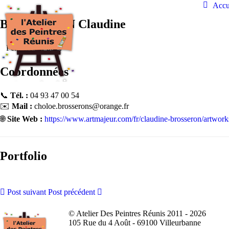
Accu
BROSSERON Claudine
Peinture sur bois.
Coordonnées
📞
Tél. :
04 93 47 00 54
✉️
Mail :
choloe.brosserons@orange.fr
🌐
Site Web :
https://www.artmajeur.com/fr/claudine-brosseron/artwork
Portfolio
Post suivant
Post précédent
© Atelier Des Peintres Réunis 2011 - 2026
105 Rue du 4 Août - 69100 Villeurbanne